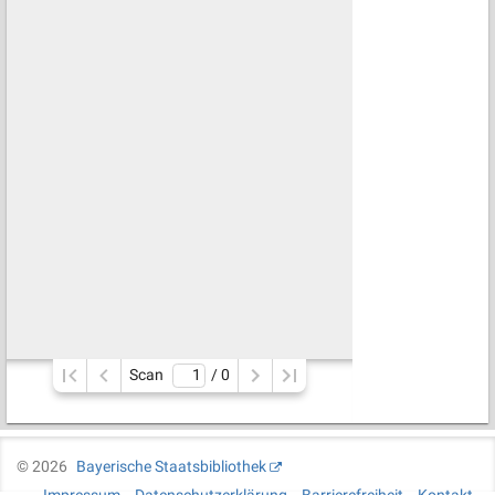
Scan
/ 
0
©
2026
Bayerische Staatsbibliothek
Impressum
Datenschutzerklärung
Barrierefreiheit
Kontakt