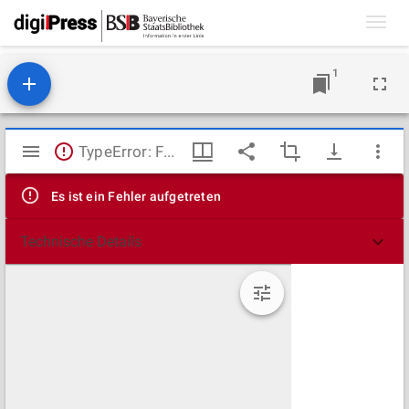
Toggl
navig
1
Mirador
TypeError: Failed to fetch
Viewer
Es ist ein Fehler aufgetreten
Technische Details