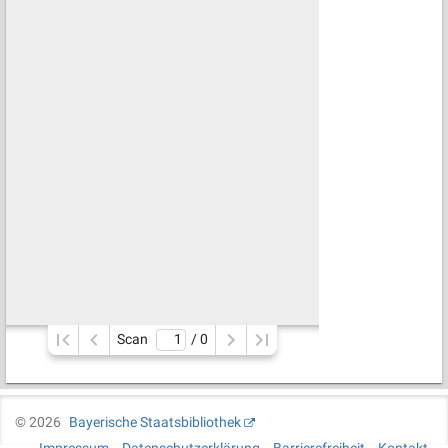
Scan
/ 
0
©
2026
Bayerische Staatsbibliothek
Impressum
Datenschutzerklärung
Barrierefreiheit
Kontakt