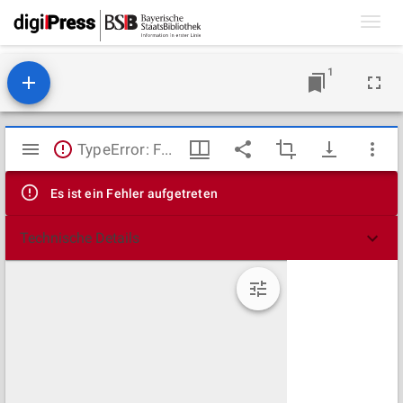
Toggl
navig
1
Mirador
TypeError: Failed to fetch
Viewer
Es ist ein Fehler aufgetreten
Technische Details