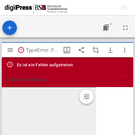
Toggl
navig
1
Mirador
TypeError: Failed to fetch
Viewer
Es ist ein Fehler aufgetreten
Technische Details