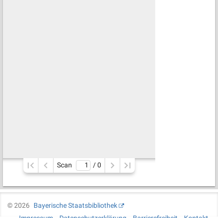
Scan
/ 
0
©
2026
Bayerische Staatsbibliothek
Impressum
Datenschutzerklärung
Barrierefreiheit
Kontakt