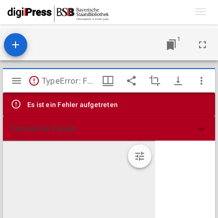
Toggl
navig
1
Mirador
TypeError: Failed to fetch
Viewer
Es ist ein Fehler aufgetreten
Technische Details