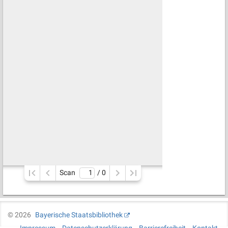
Scan
/ 
0
©
2026
Bayerische Staatsbibliothek
Impressum
Datenschutzerklärung
Barrierefreiheit
Kontakt