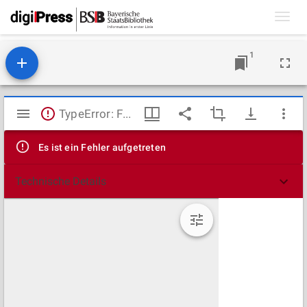
Toggl
navig
1
Mirador
TypeError: Failed to fetch
Viewer
Es ist ein Fehler aufgetreten
Technische Details