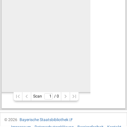
Scan
/ 
0
©
2026
Bayerische Staatsbibliothek
Impressum
Datenschutzerklärung
Barrierefreiheit
Kontakt