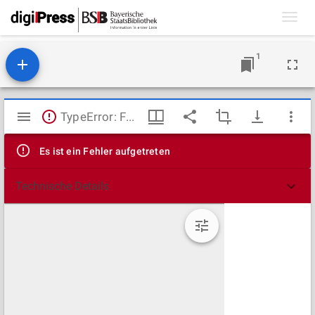
Toggl
navig
1
Mirador
TypeError: Failed to fetch
Viewer
Es ist ein Fehler aufgetreten
Technische Details