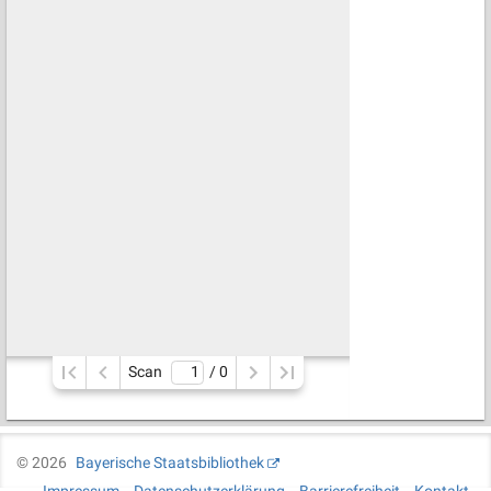
Scan
/ 
0
©
2026
Bayerische Staatsbibliothek
Impressum
Datenschutzerklärung
Barrierefreiheit
Kontakt