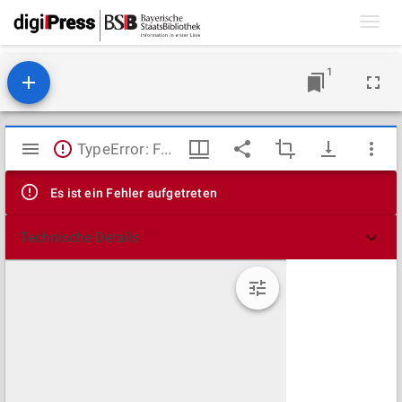
Toggl
navig
1
Mirador
TypeError: Failed to fetch
Viewer
Es ist ein Fehler aufgetreten
Technische Details