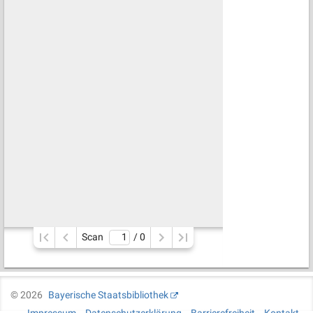
Scan
/ 
0
©
2026
Bayerische Staatsbibliothek
Impressum
Datenschutzerklärung
Barrierefreiheit
Kontakt