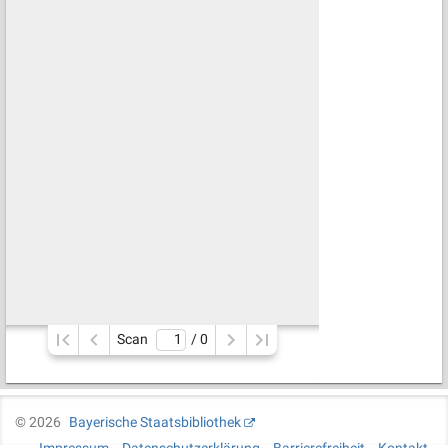
Scan
/ 
0
©
2026
Bayerische Staatsbibliothek
Impressum
Datenschutzerklärung
Barrierefreiheit
Kontakt