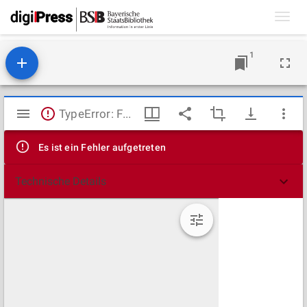
Toggl
navig
1
Mirador
TypeError: Failed to fetch
Viewer
Es ist ein Fehler aufgetreten
Technische Details