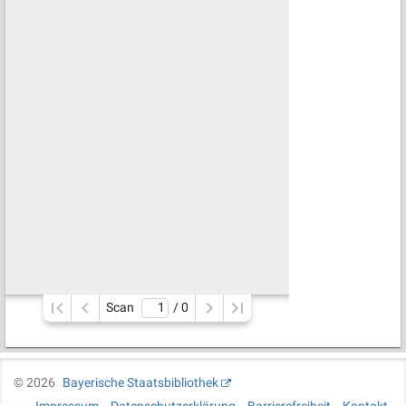
Scan
/ 
0
©
2026
Bayerische Staatsbibliothek
Impressum
Datenschutzerklärung
Barrierefreiheit
Kontakt