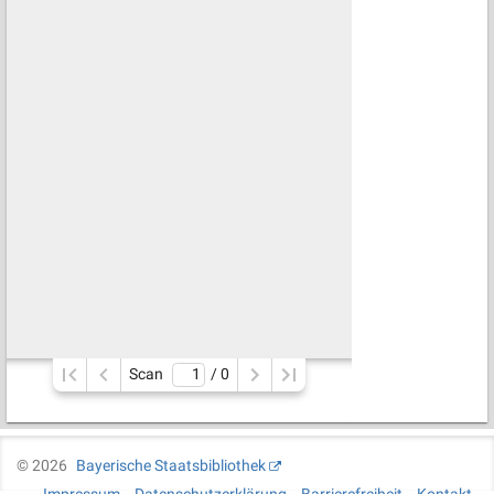
Scan
/ 
0
©
2026
Bayerische Staatsbibliothek
Impressum
Datenschutzerklärung
Barrierefreiheit
Kontakt