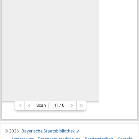
Scan
/ 
0
©
2026
Bayerische Staatsbibliothek
Impressum
Datenschutzerklärung
Barrierefreiheit
Kontakt