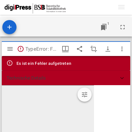
Toggl
navig
1
Mirador
TypeError: Failed to fetch
Viewer
Es ist ein Fehler aufgetreten
Technische Details