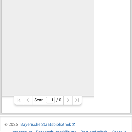
Scan
/ 
0
©
2026
Bayerische Staatsbibliothek
Impressum
Datenschutzerklärung
Barrierefreiheit
Kontakt