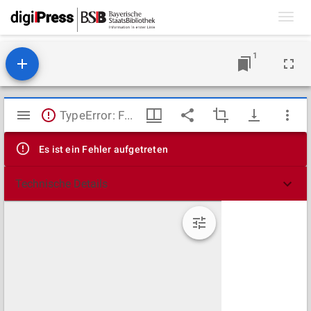
Toggl
navig
1
Mirador
TypeError: Failed to fetch
Viewer
Es ist ein Fehler aufgetreten
Technische Details