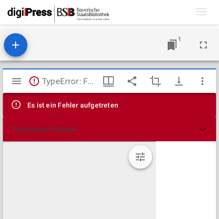
Toggl
navig
1
Mirador
TypeError: Failed to fetch
Viewer
Es ist ein Fehler aufgetreten
Technische Details