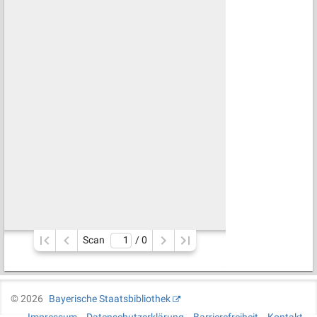
Scan
/ 
0
©
2026
Bayerische Staatsbibliothek
Impressum
Datenschutzerklärung
Barrierefreiheit
Kontakt