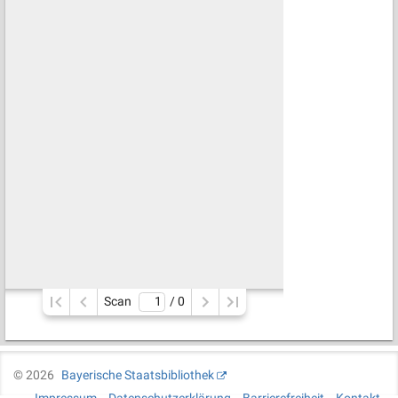
Scan
/ 
0
©
2026
Bayerische Staatsbibliothek
Impressum
Datenschutzerklärung
Barrierefreiheit
Kontakt