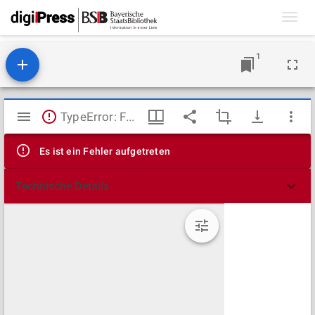
Toggl
navig
1
Mirador
TypeError: Failed to fetch
Viewer
Es ist ein Fehler aufgetreten
Technische Details