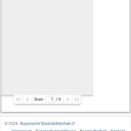
Scan
/ 
0
©
2026
Bayerische Staatsbibliothek
Impressum
Datenschutzerklärung
Barrierefreiheit
Kontakt