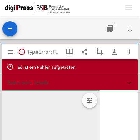
Toggl
navig
1
Mirador
TypeError: Failed to fetch
Viewer
Es ist ein Fehler aufgetreten
Technische Details