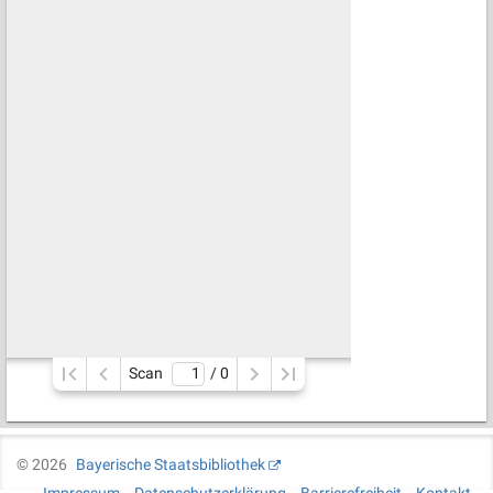
Scan
/ 
0
©
2026
Bayerische Staatsbibliothek
Impressum
Datenschutzerklärung
Barrierefreiheit
Kontakt