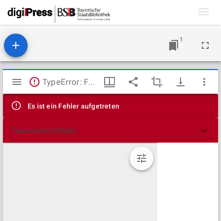
Toggl
navig
1
Mirador
TypeError: Failed to fetch
Viewer
Es ist ein Fehler aufgetreten
Technische Details