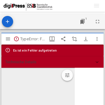
Toggl
navig
1
Mirador
TypeError: Failed to fetch
Viewer
Es ist ein Fehler aufgetreten
Technische Details