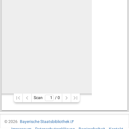
Scan
/ 
0
©
2026
Bayerische Staatsbibliothek
Impressum
Datenschutzerklärung
Barrierefreiheit
Kontakt