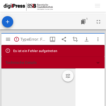
Toggl
navig
1
Mirador
TypeError: Failed to fetch
Viewer
Es ist ein Fehler aufgetreten
Technische Details