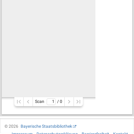
Scan
/ 
0
©
2026
Bayerische Staatsbibliothek
Impressum
Datenschutzerklärung
Barrierefreiheit
Kontakt