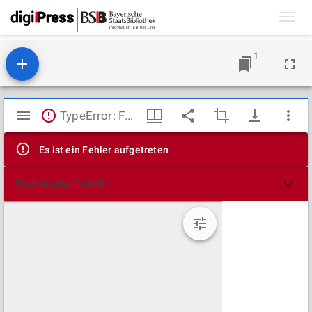
Toggl
navig
1
Mirador
TypeError: Failed to fetch
Viewer
Es ist ein Fehler aufgetreten
Technische Details