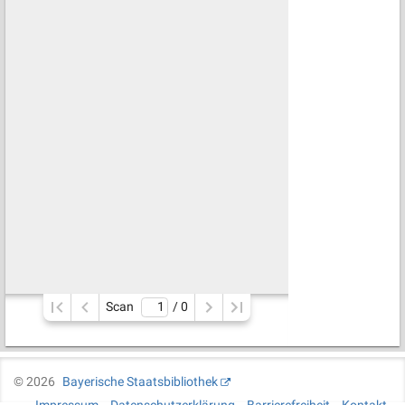
Scan
/ 
0
©
2026
Bayerische Staatsbibliothek
Impressum
Datenschutzerklärung
Barrierefreiheit
Kontakt