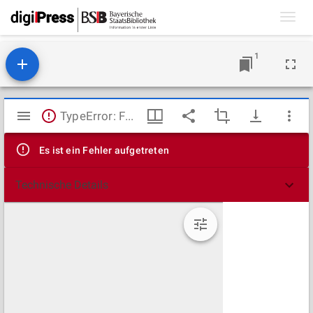
Toggl
navig
1
Mirador
TypeError: Failed to fetch
Viewer
Es ist ein Fehler aufgetreten
Technische Details