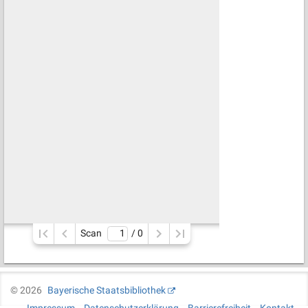
Scan
/ 
0
©
2026
Bayerische Staatsbibliothek
Impressum
Datenschutzerklärung
Barrierefreiheit
Kontakt