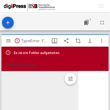
Toggl
navig
1
Mirador
TypeError: Failed to fetch
Viewer
Es ist ein Fehler aufgetreten
Technische Details