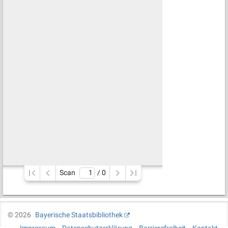
Scan
/ 
0
©
2026
Bayerische Staatsbibliothek
Impressum
Datenschutzerklärung
Barrierefreiheit
Kontakt