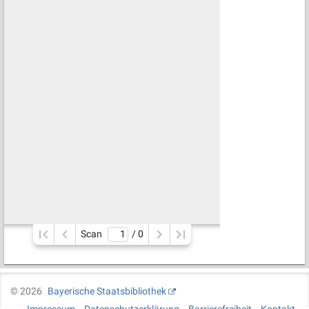
Scan
/ 
0
©
2026
Bayerische Staatsbibliothek
Impressum
Datenschutzerklärung
Barrierefreiheit
Kontakt