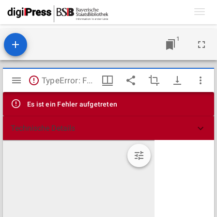
Toggl
navig
1
Mirador
TypeError: Failed to fetch
Viewer
Es ist ein Fehler aufgetreten
Technische Details