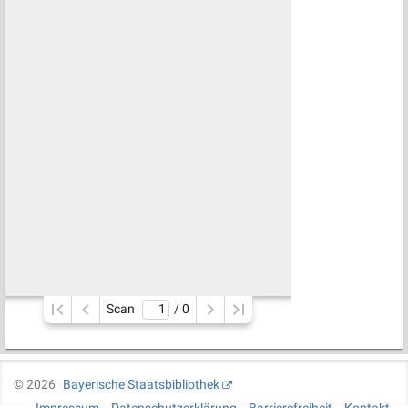
Scan
/ 
0
©
2026
Bayerische Staatsbibliothek
Impressum
Datenschutzerklärung
Barrierefreiheit
Kontakt