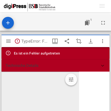
Toggl
navig
1
Mirador
TypeError: Failed to fetch
Viewer
Es ist ein Fehler aufgetreten
Technische Details