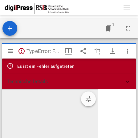
Toggl
navig
1
Mirador
TypeError: Failed to fetch
Viewer
Es ist ein Fehler aufgetreten
Technische Details