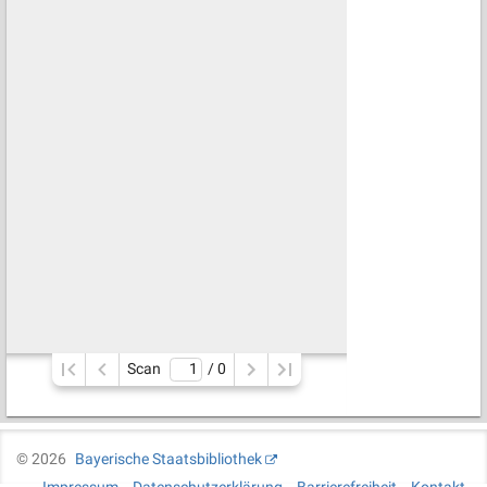
Scan
/ 
0
©
2026
Bayerische Staatsbibliothek
Impressum
Datenschutzerklärung
Barrierefreiheit
Kontakt