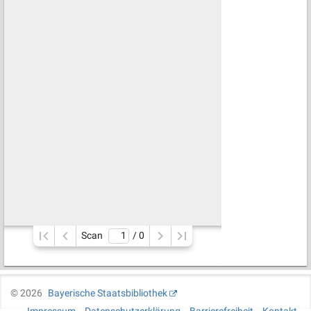
Scan
/ 
0
©
2026
Bayerische Staatsbibliothek
Impressum
Datenschutzerklärung
Barrierefreiheit
Kontakt