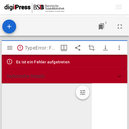
Toggl
navig
1
Mirador
TypeError: Failed to fetch
Viewer
Es ist ein Fehler aufgetreten
Technische Details