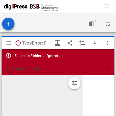
Toggl
navig
1
Mirador
TypeError: Failed to fetch
Viewer
Es ist ein Fehler aufgetreten
Technische Details