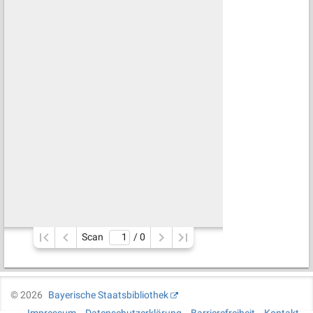
Scan
/ 
0
©
2026
Bayerische Staatsbibliothek
Impressum
Datenschutzerklärung
Barrierefreiheit
Kontakt