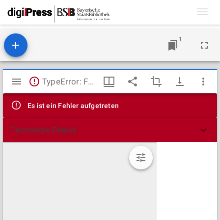
Toggl
navig
1
Mirador
TypeError: Failed to fetch
Viewer
Es ist ein Fehler aufgetreten
Technische Details