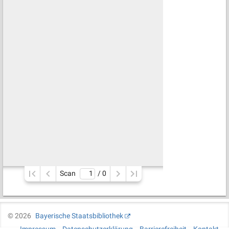
Scan
/ 
0
©
2026
Bayerische Staatsbibliothek
Impressum
Datenschutzerklärung
Barrierefreiheit
Kontakt