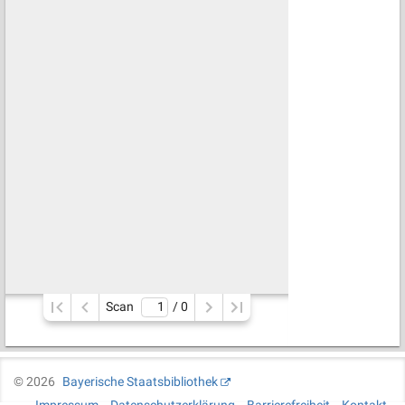
Scan
/ 
0
©
2026
Bayerische Staatsbibliothek
Impressum
Datenschutzerklärung
Barrierefreiheit
Kontakt