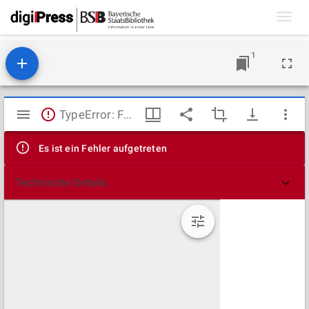
Toggl
navig
1
Mirador
TypeError: Failed to fetch
Viewer
Es ist ein Fehler aufgetreten
Technische Details