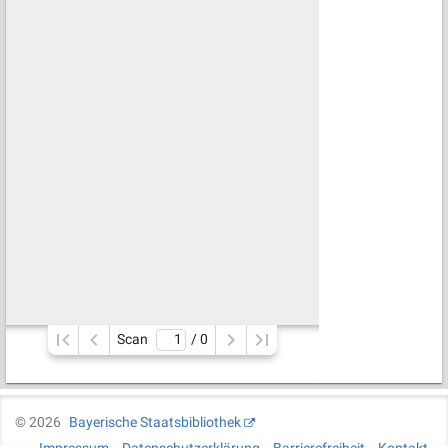
Scan
/ 
0
©
2026
Bayerische Staatsbibliothek
Impressum
Datenschutzerklärung
Barrierefreiheit
Kontakt