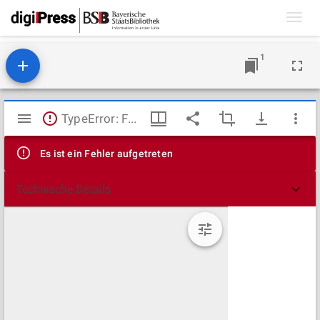
Toggl
navig
1
Mirador
TypeError: Failed to fetch
Viewer
Es ist ein Fehler aufgetreten
Technische Details