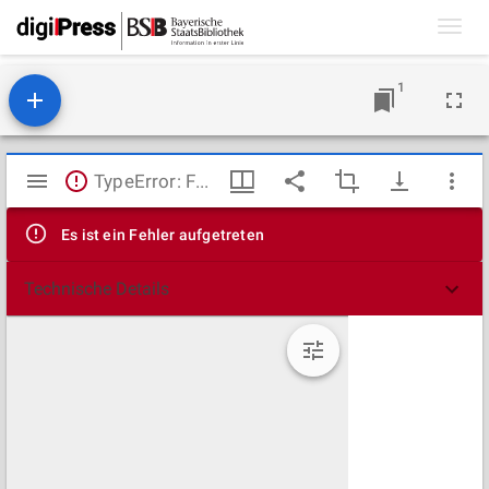
Toggl
navig
1
Mirador
TypeError: Failed to fetch
Viewer
Es ist ein Fehler aufgetreten
Technische Details