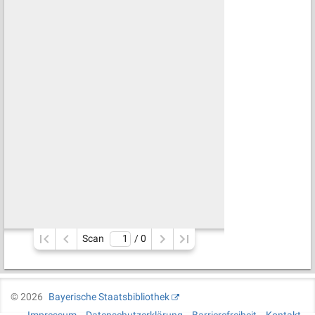
Scan
/ 
0
©
2026
Bayerische Staatsbibliothek
Impressum
Datenschutzerklärung
Barrierefreiheit
Kontakt