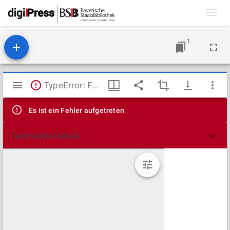
Toggl
navig
1
Mirador
TypeError: Failed to fetch
Viewer
Es ist ein Fehler aufgetreten
Technische Details