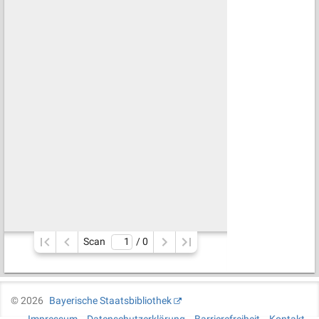
Scan
/ 
0
©
2026
Bayerische Staatsbibliothek
Impressum
Datenschutzerklärung
Barrierefreiheit
Kontakt