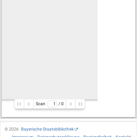
Scan
/ 
0
©
2026
Bayerische Staatsbibliothek
Impressum
Datenschutzerklärung
Barrierefreiheit
Kontakt