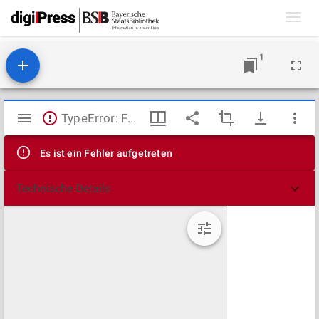
Toggl
navig
1
Mirador
TypeError: Failed to fetch
Viewer
Es ist ein Fehler aufgetreten
Technische Details