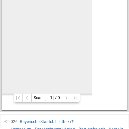
Scan
/ 
0
©
2026
Bayerische Staatsbibliothek
Impressum
Datenschutzerklärung
Barrierefreiheit
Kontakt