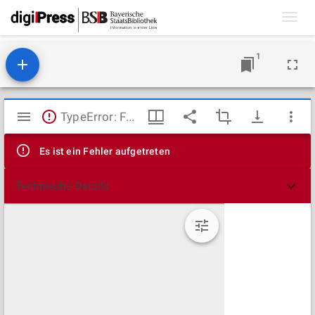
Toggl
navig
1
Mirador
TypeError: Failed to fetch
Viewer
Es ist ein Fehler aufgetreten
Technische Details