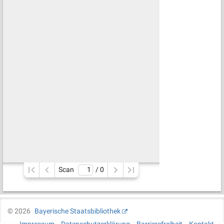
Scan
/ 
0
©
2026
Bayerische Staatsbibliothek
Impressum
Datenschutzerklärung
Barrierefreiheit
Kontakt