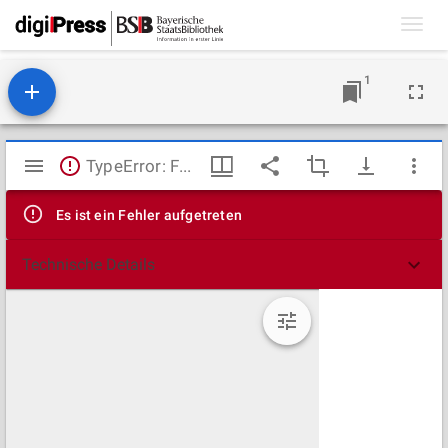
Toggl
navig
1
Mirador
TypeError: Failed to fetch
Viewer
Es ist ein Fehler aufgetreten
Technische Details