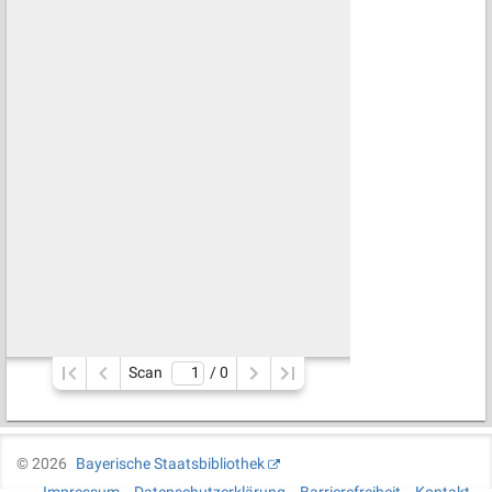
Scan
/ 
0
©
2026
Bayerische Staatsbibliothek
Impressum
Datenschutzerklärung
Barrierefreiheit
Kontakt