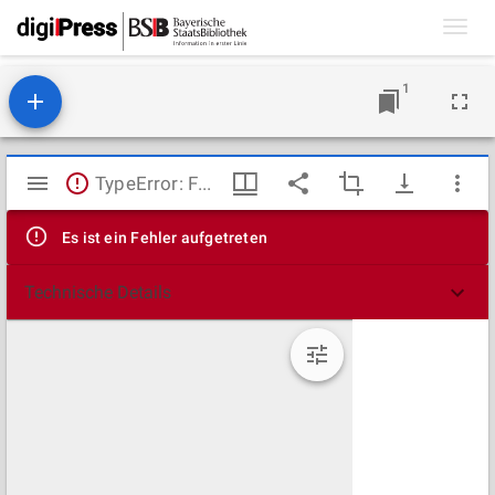
Toggl
navig
1
Mirador
TypeError: Failed to fetch
Viewer
Es ist ein Fehler aufgetreten
Technische Details