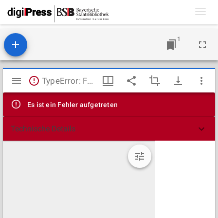
Toggl
navig
1
Mirador
TypeError: Failed to fetch
Viewer
Es ist ein Fehler aufgetreten
Technische Details