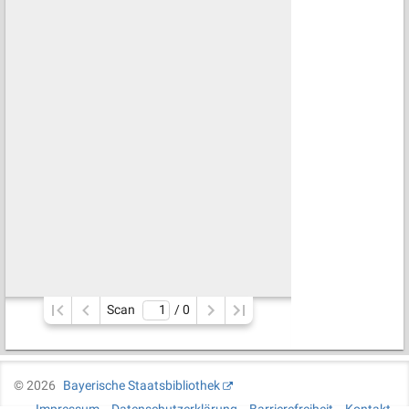
Scan
/ 
0
©
2026
Bayerische Staatsbibliothek
Impressum
Datenschutzerklärung
Barrierefreiheit
Kontakt