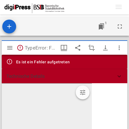
Toggl
navig
1
Mirador
TypeError: Failed to fetch
Viewer
Es ist ein Fehler aufgetreten
Technische Details