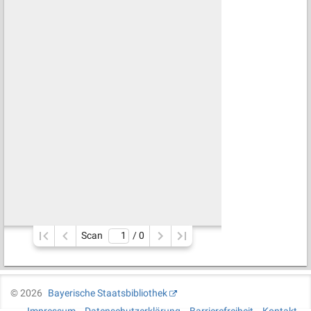
Scan
/ 
0
©
2026
Bayerische Staatsbibliothek
Impressum
Datenschutzerklärung
Barrierefreiheit
Kontakt