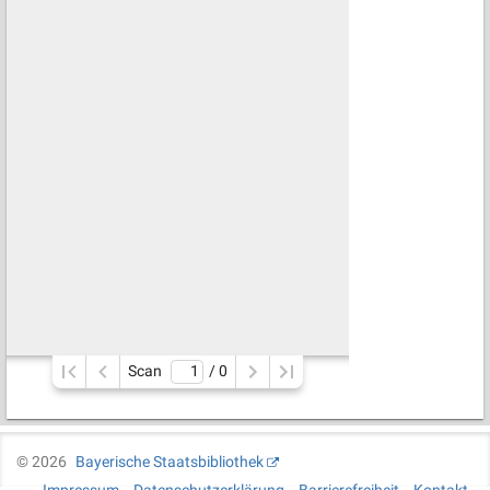
Scan
/ 
0
©
2026
Bayerische Staatsbibliothek
Impressum
Datenschutzerklärung
Barrierefreiheit
Kontakt