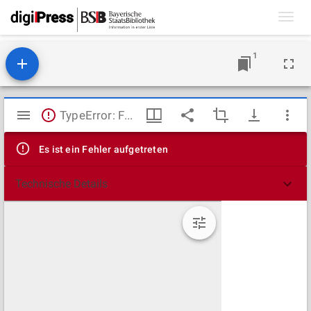
Toggl
navig
1
Mirador
TypeError: Failed to fetch
Viewer
Es ist ein Fehler aufgetreten
Technische Details