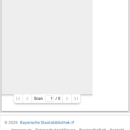
Scan
/ 
0
©
2026
Bayerische Staatsbibliothek
Impressum
Datenschutzerklärung
Barrierefreiheit
Kontakt