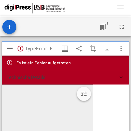
Toggl
navig
1
Mirador
TypeError: Failed to fetch
Viewer
Es ist ein Fehler aufgetreten
Technische Details