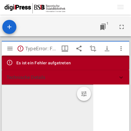
Toggl
navig
1
Mirador
TypeError: Failed to fetch
Viewer
Es ist ein Fehler aufgetreten
Technische Details