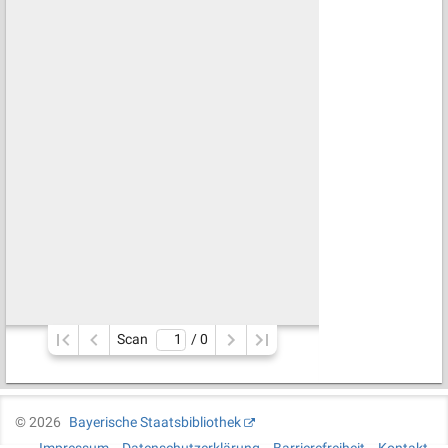
Scan
/ 
0
©
2026
Bayerische Staatsbibliothek
Impressum
Datenschutzerklärung
Barrierefreiheit
Kontakt