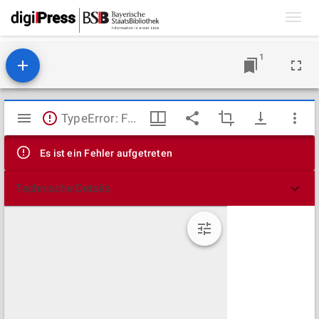
Toggl
navig
1
Mirador
TypeError: Failed to fetch
Viewer
Es ist ein Fehler aufgetreten
Technische Details