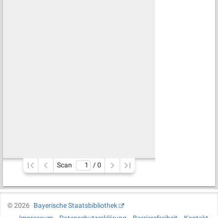
Scan
/ 
0
©
2026
Bayerische Staatsbibliothek
Impressum
Datenschutzerklärung
Barrierefreiheit
Kontakt