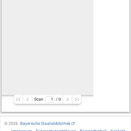
Scan
/ 
0
©
2026
Bayerische Staatsbibliothek
Impressum
Datenschutzerklärung
Barrierefreiheit
Kontakt