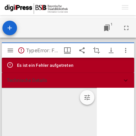
Toggl
navig
1
Mirador
TypeError: Failed to fetch
Viewer
Es ist ein Fehler aufgetreten
Technische Details