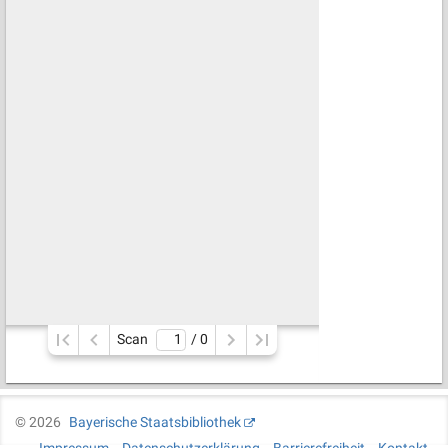
Scan
/ 
0
©
2026
Bayerische Staatsbibliothek
Impressum
Datenschutzerklärung
Barrierefreiheit
Kontakt