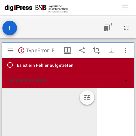
Toggl
navig
1
Mirador
TypeError: Failed to fetch
Viewer
Es ist ein Fehler aufgetreten
Technische Details