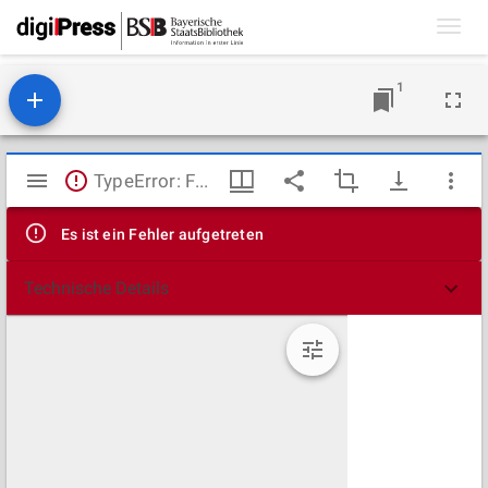
Toggl
navig
1
Mirador
TypeError: Failed to fetch
Viewer
Es ist ein Fehler aufgetreten
Technische Details