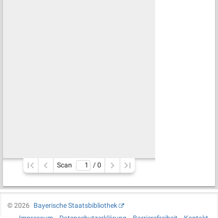
Scan
/ 
0
©
2026
Bayerische Staatsbibliothek
Impressum
Datenschutzerklärung
Barrierefreiheit
Kontakt