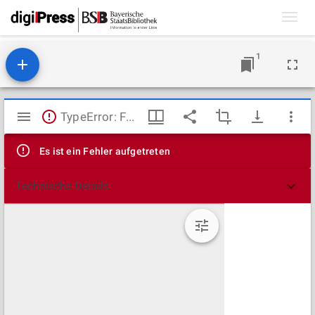
Toggl
navig
1
Mirador
TypeError: Failed to fetch
Viewer
Es ist ein Fehler aufgetreten
Technische Details