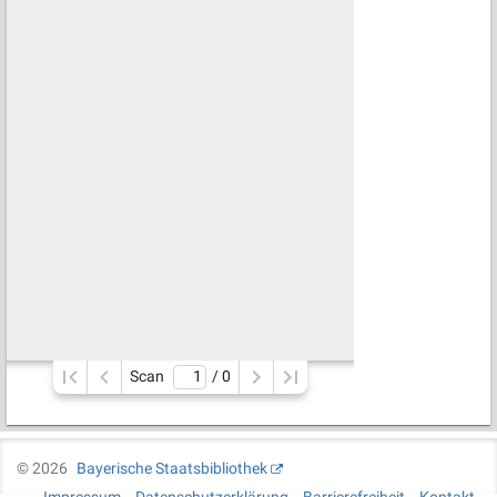
Scan
/ 
0
©
2026
Bayerische Staatsbibliothek
Impressum
Datenschutzerklärung
Barrierefreiheit
Kontakt