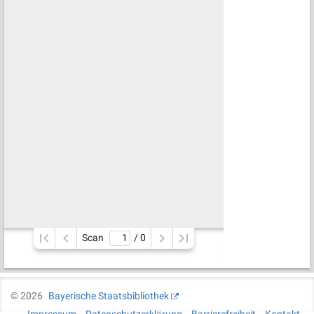
Scan
/ 
0
©
2026
Bayerische Staatsbibliothek
Impressum
Datenschutzerklärung
Barrierefreiheit
Kontakt