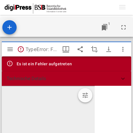
Toggl
navig
1
Mirador
TypeError: Failed to fetch
Viewer
Es ist ein Fehler aufgetreten
Technische Details