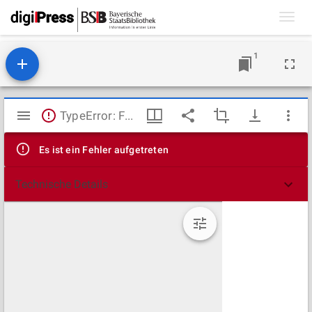
Toggl
navig
1
Mirador
TypeError: Failed to fetch
Viewer
Es ist ein Fehler aufgetreten
Technische Details