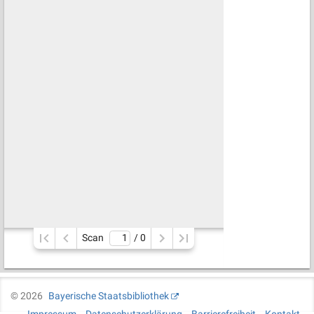
Scan
/ 
0
©
2026
Bayerische Staatsbibliothek
Impressum
Datenschutzerklärung
Barrierefreiheit
Kontakt