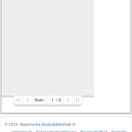
Scan
/ 
0
©
2026
Bayerische Staatsbibliothek
Impressum
Datenschutzerklärung
Barrierefreiheit
Kontakt