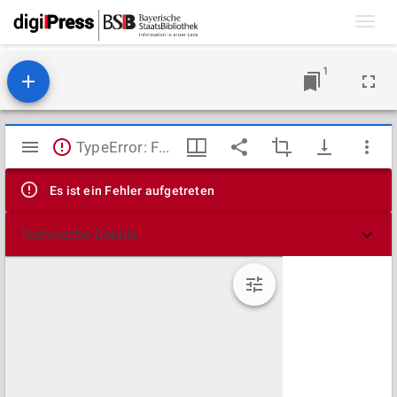
Toggl
navig
1
Mirador
TypeError: Failed to fetch
Viewer
Es ist ein Fehler aufgetreten
Technische Details