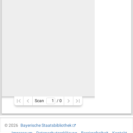
Scan
/ 
0
©
2026
Bayerische Staatsbibliothek
Impressum
Datenschutzerklärung
Barrierefreiheit
Kontakt