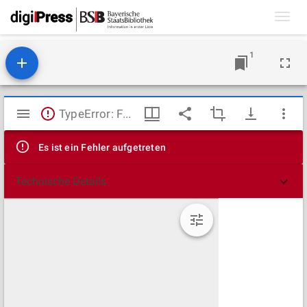
Toggl
navig
1
Mirador
TypeError: Failed to fetch
Viewer
Es ist ein Fehler aufgetreten
Technische Details