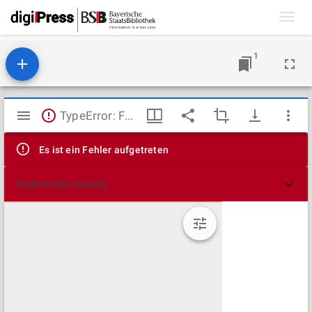
Toggl
navig
1
Mirador
TypeError: Failed to fetch
Viewer
Es ist ein Fehler aufgetreten
Technische Details